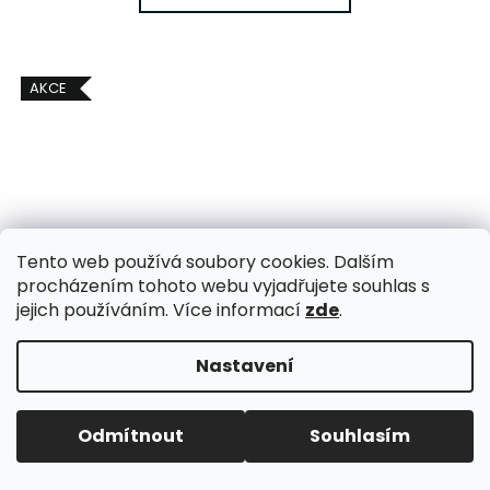
AKCE
Tento web používá soubory cookies. Dalším
procházením tohoto webu vyjadřujete souhlas s
jejich používáním. Více informací
zde
.
999
Nastavení
KČ
–35 %
KŠILTOVKA POSEDLÍ DAKAREM
Odmítnout
Souhlasím
Skladem
(4 ks)