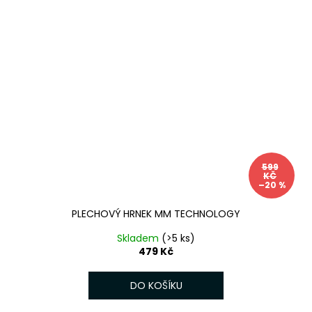
599
KČ
–20 %
PLECHOVÝ HRNEK MM TECHNOLOGY
Skladem
(>5 ks)
479 Kč
DO KOŠÍKU