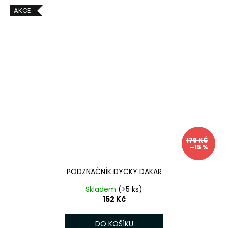
AKCE
179 KČ
–15 %
PODZNAČNÍK DYCKY DAKAR
Skladem
(>5 ks)
152 Kč
DO KOŠÍKU