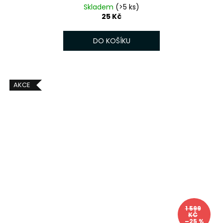
Skladem
(>5 ks)
25 Kč
DO KOŠÍKU
AKCE
1 599
KČ
–25 %