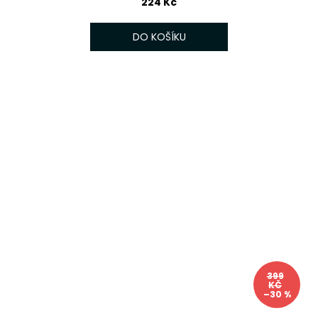
224 Kč
DO KOŠÍKU
399
KČ
–30 %