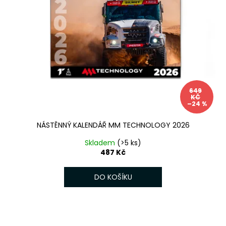
649
KČ
–24 %
NÁSTĚNNÝ KALENDÁŘ MM TECHNOLOGY 2026
Skladem
(>5 ks)
487 Kč
DO KOŠÍKU