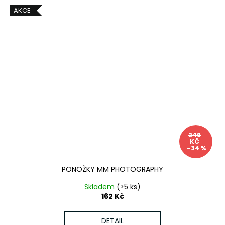
AKCE
249
KČ
–34 %
PONOŽKY MM PHOTOGRAPHY
Skladem
(>5 ks)
162 Kč
DETAIL