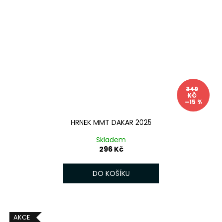
349
KČ
–15 %
HRNEK MMT DAKAR 2025
Skladem
296 Kč
DO KOŠÍKU
AKCE