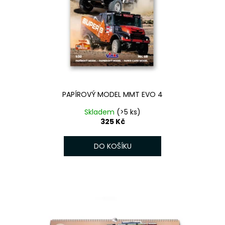
č
u
j
e
m
e
PAPÍROVÝ MODEL MMT EVO 4
Skladem
(>5 ks)
325 Kč
DO KOŠÍKU