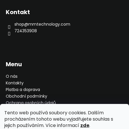
á
p
Kontakt
a
t
shop
@
mmtechnology.com
í
724353908
Menu
O nás
Kontakty
Platba a doprava
Obchodní podmínky
Ochrana osobních údajů
Reklamace, výměna, vrácení
Tento web používá soubory cookies. Dalším
Moje objednávka
procházením tohoto webu vyjadřujete souhlas s
jejich používáním. Více informací
zde
.