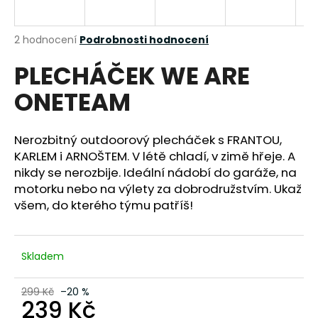
a
j
Průměrné
2 hodnocení
Podrobnosti hodnocení
í
hodnocení
PLECHÁČEK WE ARE
produktu
t
je
?
ONETEAM
5,0
z
5
hvězdiček.
Nerozbitný outdoorový plecháček s FRANTOU,
KARLEM i ARNOŠTEM. V létě chladí, v zimě hřeje. A
HLEDAT
nikdy se nerozbije. Ideální nádobí do garáže, na
motorku nebo na výlety za dobrodružstvím. Ukaž
všem, do kterého týmu patříš!
D
o
p
Skladem
o
r
299 Kč
–20 %
239 Kč
u