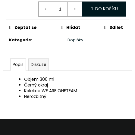
č
Měrná
u
DO KOŠÍKU
cena:
j
e
m
Zeptat se
Hlídat
Sdílet
e
Kategorie
:
Doplňky
Popis
Diskuze
Objem 300 ml
Černý okraj
Kolekce WE ARE ONETEAM
Nerozbitný
Z