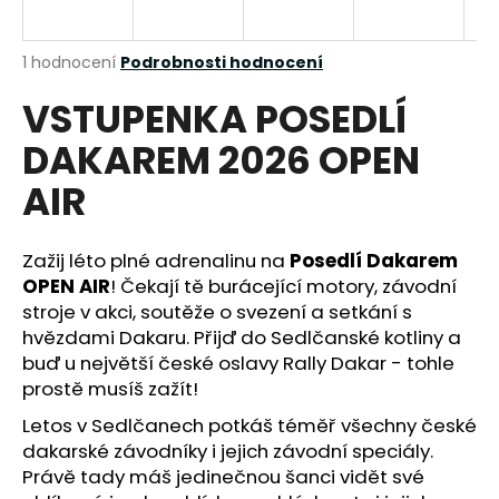
a
j
Průměrné
1 hodnocení
Podrobnosti hodnocení
í
hodnocení
VSTUPENKA POSEDLÍ
produktu
t
je
?
DAKAREM 2026 OPEN
5,0
z
AIR
5
hvězdiček.
Zažij léto plné adrenalinu na
Posedlí Dakarem
HLEDAT
OPEN AIR
! Čekají tě burácející motory, závodní
stroje v akci, soutěže o svezení a setkání s
hvězdami Dakaru. Přijď do Sedlčanské kotliny a
D
buď u největší české oslavy Rally Dakar - tohle
o
prostě musíš zažít!
p
Letos v Sedlčanech potkáš téměř všechny české
o
dakarské závodníky i jejich závodní speciály.
r
u
Právě tady máš jedinečnou šanci vidět své