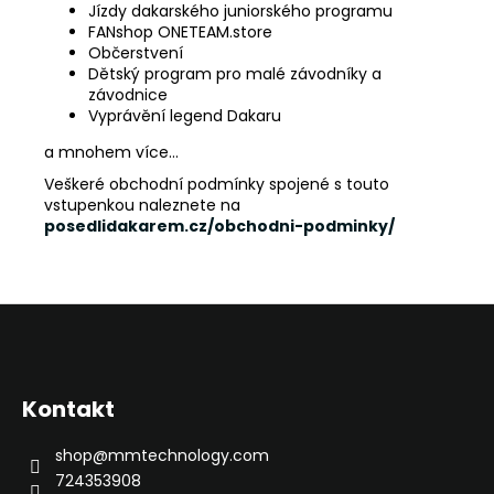
Jízdy dakarského juniorského programu
FANshop ONETEAM.store
Občerstvení
Dětský program pro malé závodníky a
závodnice
Vyprávění legend Dakaru
a mnohem více…
Veškeré obchodní podmínky spojené s touto
vstupenkou naleznete na
posedlidakarem.cz/obchodni-podminky/
Z
á
p
Kontakt
a
t
shop
@
mmtechnology.com
í
724353908