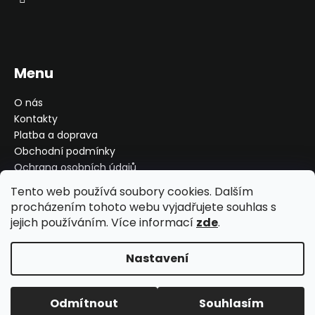
Menu
O nás
Kontakty
Platba a doprava
Obchodní podmínky
Ochrana osobních údajů
Reklamace, výměna, vrácení
Tento web používá soubory cookies. Dalším
Moje objednávka
procházením tohoto webu vyjadřujete souhlas s
jejich používáním. Více informací
zde
.
Nastavení
Vytvořil Shoptet
Copyright 2026
MMT Shop
. Všechna práva vyhrazena.
Odmítnout
Souhlasím
Upravit nastavení cookies