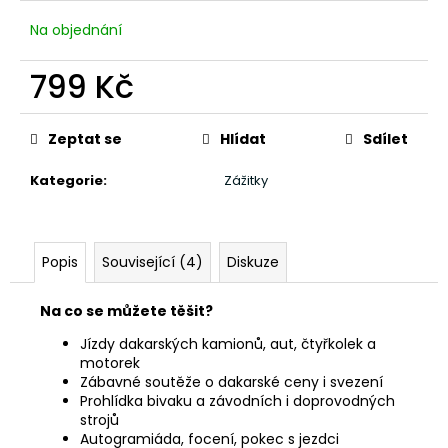
Na objednání
799 Kč
Měrná
cena:
Zeptat se
Hlídat
Sdílet
Kategorie
:
Zážitky
Popis
Související (4)
Diskuze
Na co se můžete těšit?
Jízdy dakarských kamionů, aut, čtyřkolek a
motorek
Zábavné soutěže o dakarské ceny i svezení
Prohlídka bivaku a závodních i doprovodných
strojů
Autogramiáda, focení, pokec s jezdci