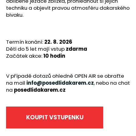
č
oblíbené jezdce zblízka, prohlédnout si jejich
u
techniku a objevit pravou atmosféru dakarského
j
bivaku.
e
m
e
Termín konání:
22. 8. 2026
Děti do 5 let mají vstup
zdarma
Začátek akce:
10 hodin
V případě dotazů ohledně OPEN AIR se obraťte
na mail
info@posedlidakarem.cz
, nebo na chat
na
posedlidakarem.cz
KOUPIT VSTUPENKU