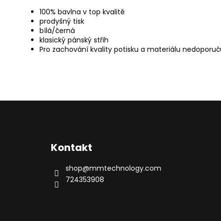
100% bavlna v top kvalitě
prodyšný tisk
bílá/černá
klasický pánský střih
Pro zachování kvality potisku a materiálu nedoporuč
Z
á
p
Kontakt
a
t
shop
@
mmtechnology.com
í
724353908