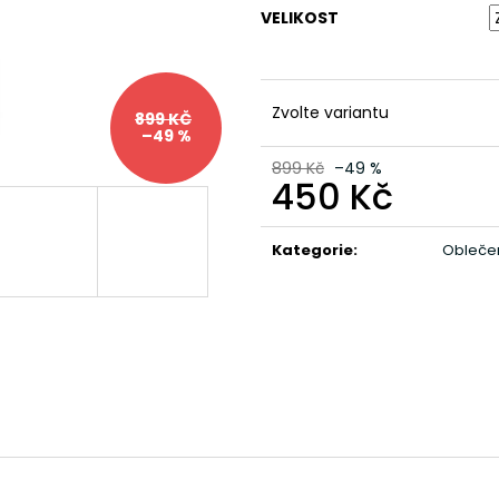
VELIKOST
Zvolte variantu
899 KČ
–49 %
899 Kč
–49 %
450 Kč
Měrná
cena:
Kategorie
:
Obleče