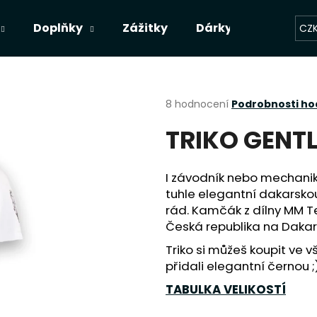
Doplňky
Zážitky
Dárky
Kolekce
CZ
Co potřebujete najít?
Průměrné
8 hodnocení
Podrobnosti h
hodnocení
TRIKO GENTL
produktu
HLEDAT
je
4,0
z
I závodník nebo mechanik 
5
Doporučujeme
tuhle elegantní dakarsko
hvězdiček.
rád. Kamčák z dílny MM T
Česká republika na Dakar
Triko si můžeš koupit ve 
přidali elegantní černou ;
TABULKA VELIKOSTÍ