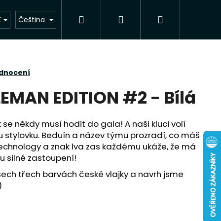
Hledat
Přihlášení
Nákupní
K
Čeština
košík
odnocení
EMAN EDITION #2 - Bílá
se někdy musí hodit do gala! A naši kluci volí
u stylovku. Beduín a název týmu prozradí, co máš
echnology a znak lva zas každému ukáže, že má
u silné zastoupení!
všech třech barvách české vlajky a navrh jsme
)