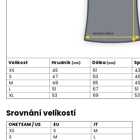
a
j
í
t
?
Velikost
Hrudník
Délka
Sp
(cm)
(cm)
XS
45
61
4
HLEDAT
S
47
63
4
M
49
65
4
L
51
67
51
XL
53
69
53
D
o
Srovnání velikostí
p
o
ONETEAM / US
EU
IT
r
XS
S
M
u
S
M
L