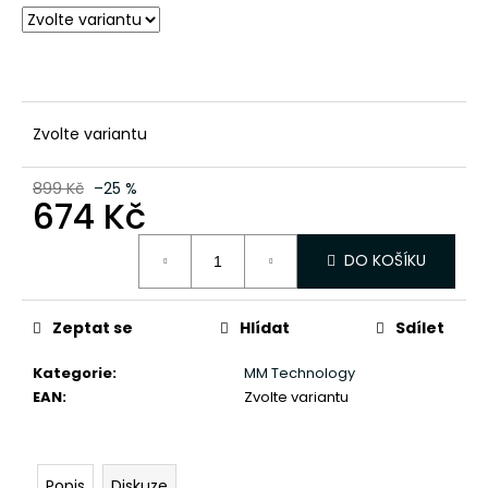
č
u
j
e
m
e
Zvolte variantu
899 Kč
–25 %
674 Kč
Měrná
DO KOŠÍKU
cena:
Zeptat se
Hlídat
Sdílet
Kategorie
:
MM Technology
EAN
:
Zvolte variantu
Popis
Diskuze