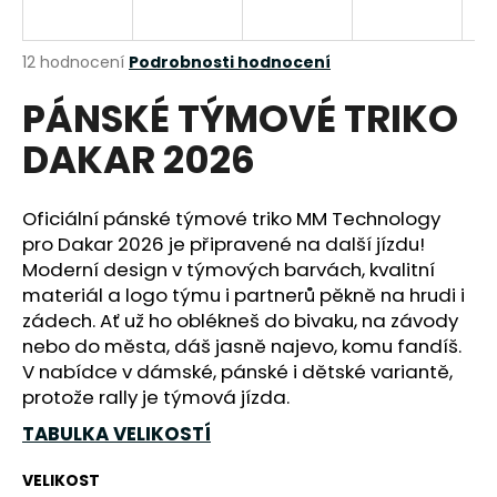
a
j
Průměrné
12 hodnocení
Podrobnosti hodnocení
í
hodnocení
PÁNSKÉ TÝMOVÉ TRIKO
produktu
t
je
?
DAKAR 2026
4,4
z
5
hvězdiček.
Oficiální pánské týmové triko MM Technology
pro Dakar 2026 je připravené na další jízdu!
HLEDAT
Moderní design v týmových barvách, kvalitní
materiál a logo týmu i partnerů pěkně na hrudi i
zádech. Ať už ho oblékneš do bivaku, na závody
nebo do města, dáš jasně najevo, komu fandíš.
D
V nabídce v dámské, pánské i dětské variantě,
o
protože rally je týmová jízda.
p
o
TABULKA VELIKOSTÍ
r
u
VELIKOST