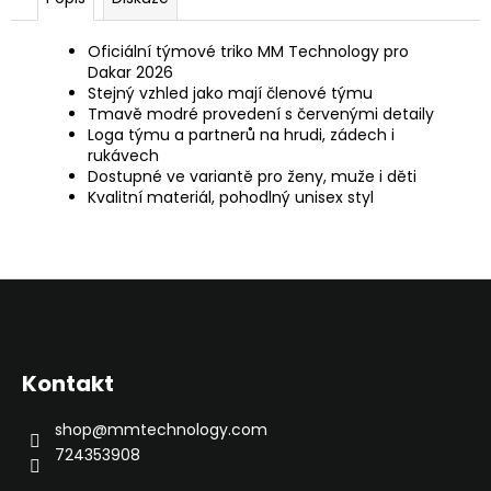
Oficiální týmové triko MM Technology pro
Dakar 2026
Stejný vzhled jako mají členové týmu
Tmavě modré provedení s červenými detaily
Loga týmu a partnerů na hrudi, zádech i
rukávech
Dostupné ve variantě pro ženy, muže i děti
Kvalitní materiál, pohodlný unisex styl
Z
á
p
Kontakt
a
t
shop
@
mmtechnology.com
í
724353908