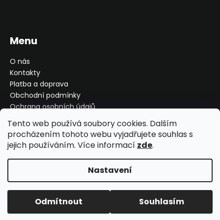
Menu
O nás
Kontakty
Platba a doprava
Obchodní podmínky
Ochrana osobních údajů
Reklamace, výměna, vrácení
Tento web používá soubory cookies. Dalším
Moje objednávka
procházením tohoto webu vyjadřujete souhlas s
jejich používáním. Více informací
zde
.
Nastavení
Vytvořil Shoptet
Copyright 2026
MMT Shop
. Všechna práva vyhrazena.
Odmítnout
Souhlasím
Upravit nastavení cookies