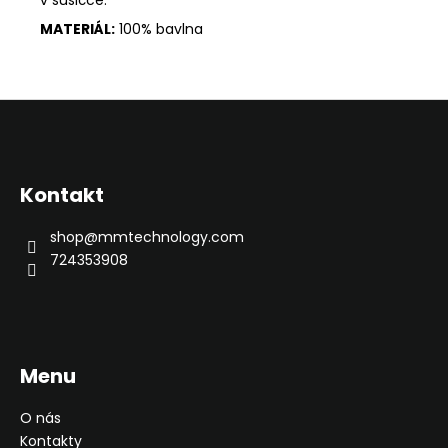
MATERIÁL:
100% bavlna
Z
á
p
Kontakt
a
t
shop
@
mmtechnology.com
í
724353908
Menu
O nás
Kontakty