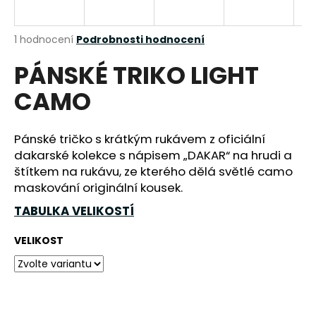
a
j
Průměrné
1 hodnocení
Podrobnosti hodnocení
í
hodnocení
PÁNSKÉ TRIKO LIGHT
produktu
t
je
?
CAMO
5,0
z
5
hvězdiček.
Pánské tričko s krátkým rukávem z oficiální
dakarské kolekce s nápisem „DAKAR“ na hrudi a
HLEDAT
štítkem na rukávu, ze kterého dělá světlé camo
maskování originální kousek.
TABULKA VELIKOSTÍ
D
o
VELIKOST
p
o
r
u