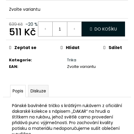
č
u
Zvolte variantu
j
e
639 Kč
–20 %
m
511 Kč
DO KOŠÍKU
e
Měrná
cena:
Zeptat se
Hlídat
Sdílet
Kategorie
:
Trika
EAN
:
Zvolte variantu
Popis
Diskuze
Pánské bavlněné tričko s krátkým rukávem z oficiální
dakarské kolekce s nápisem „DAKAR“ na hrudi a
štítkem na rukávu, jehož světlé camo provedení
přidává punc výjimečnosti. Pro zachování kvality
potisku a materiálu nedoporučujeme sušit oblečení
v sušičce.