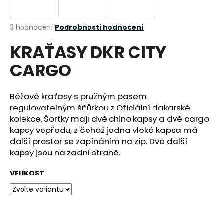
a
j
Průměrné
3 hodnocení
Podrobnosti hodnocení
í
hodnocení
KRAŤASY DKR CITY
produktu
t
je
?
CARGO
4,7
z
5
hvězdiček.
Béžové kraťasy s pružným pasem
regulovatelným šňůrkou z Oficiální dakarské
HLEDAT
kolekce. Šortky mají dvě chino kapsy a dvě cargo
kapsy vepředu, z čehož jedna vleká kapsa má
další prostor se zapínáním na zip. Dvě další
kapsy jsou na zadní straně.
D
o
VELIKOST
p
o
r
u