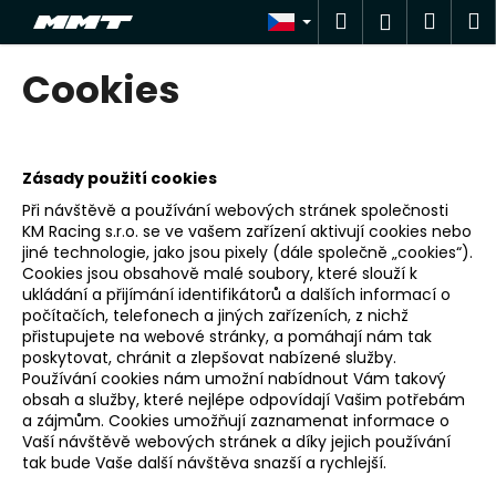
K
Přejít
Hledat
Náku
M
Přihlášen
na
o
obsah
Zpět
Zpět
košík
š
Cookies
í
C
k
o
p
Zásady použití cookies
o
Při návštěvě a používání webových stránek společnosti
t
KM Racing s.r.o. se ve vašem zařízení aktivují cookies nebo
jiné technologie, jako jsou pixely (dále společně „cookies“).
ř
Cookies jsou obsahově malé soubory, které slouží k
e
ukládání a přijímání identifikátorů a dalších informací o
počítačích, telefonech a jiných zařízeních, z nichž
b
přistupujete na webové stránky, a pomáhají nám tak
u
poskytovat, chránit a zlepšovat nabízené služby.
j
Používání cookies nám umožní nabídnout Vám takový
obsah a služby, které nejlépe odpovídají Vašim potřebám
e
a zájmům. Cookies umožňují zaznamenat informace o
t
Vaší návštěvě webových stránek a díky jejich používání
e
tak bude Vaše další návštěva snazší a rychlejší.
n