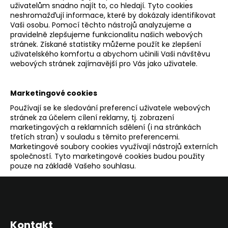
č
uživatelům snadno najít to, co hledají. Tyto cookies
u
neshromažďují informace, které by dokázaly identifikovat
j
Vaši osobu. Pomocí těchto nástrojů analyzujeme a
e
pravidelně zlepšujeme funkcionalitu našich webových
stránek. Získané statistiky můžeme použít ke zlepšení
m
uživatelského komfortu a abychom učinili Vaši návštěvu
e
webových stránek zajímavější pro Vás jako uživatele.
Marketingové cookies
Používají se ke sledování preferencí uživatele webových
stránek za účelem cílení reklamy, tj. zobrazení
marketingových a reklamních sdělení (i na stránkách
třetích stran) v souladu s těmito preferencemi.
Marketingové soubory cookies využívají nástrojů externích
společností. Tyto marketingové cookies budou použity
pouze na základě Vašeho souhlasu.
Z
á
p
Kontakt