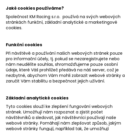
a
Jaké cookies používáme?
j
Společnost KM Racing s.r.o. používá na svých webových
í
stránkách funkční, základní analytické a marketingové
cookies.
t
?
Funkční cookies
Při návštěvě a používání našich webových stránek pouze
pro informační účely, tj. pokud se nezaregistrujete nebo
nám neudělíte souhlas, shromažďujeme pouze osobní
HLEDAT
údaje, které Váš prohlížeč předává na náš server, což je
nezbytné, abychom Vám mohli zobrazit webové stránky a
zaručit Vám stabilitu a bezpečnost jejich užívání.
D
Základní analytické cookies
o
p
Tyto cookies slouží ke zlepšení fungování webových
o
stránek. Umožňují nám rozpoznat a zjistit počet
návštěvníků a sledovat, jak návštěvníci používají naše
r
webové stránky. Pomáhají nám zlepšovat způsob, jakým
u
webové stránky fungují, například tak, že umožňují