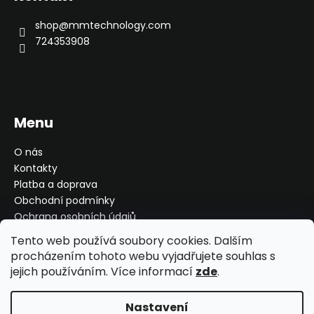
a
t
shop
@
mmtechnology.com
í
724353908
Menu
O nás
Kontakty
Platba a doprava
Obchodní podmínky
Ochrana osobních údajů
Reklamace, výměna, vrácení
Tento web používá soubory cookies. Dalším
Moje objednávka
procházením tohoto webu vyjadřujete souhlas s
jejich používáním. Více informací
zde
.
Nastavení